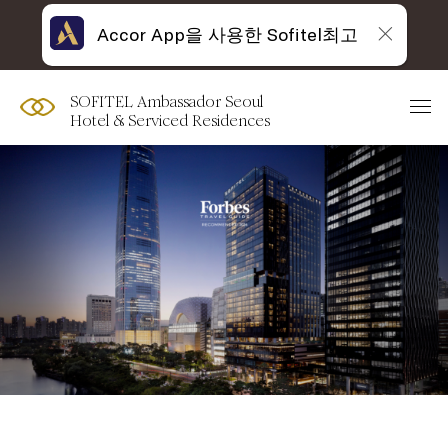
Accor App을 사용한 Sofitel최고
SOFITEL Ambassador Seoul
Hotel & Serviced Residences