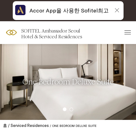
Accor App을 사용한 Sofitel최고
SOFITEL Ambassador Seoul
Hotel & Serviced Residences
One Bedroom Deluxe Suite
홈
Serviced Residences
ONE BEDROOM DELUXE SUITE