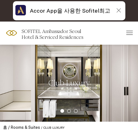
Accor App을 사용한 Sofitel최고
SOFITEL Ambassador Seoul
Hotel & Serviced Residences
Club Luxury
홈
Rooms & Suites
CLUB LUXURY