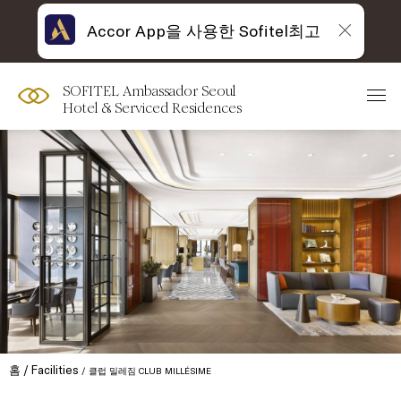
Accor App을 사용한 Sofitel최고
SOFITEL Ambassador Seoul
Hotel & Serviced Residences
홈
Facilities
클럽 밀레짐 CLUB MILLÉSIME