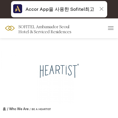
Accor App을 사용한 Sofitel최고
SOFITEL Ambassador Seoul
Hotel & Serviced Residences
홈
Who We Are
BE A HEARTIST