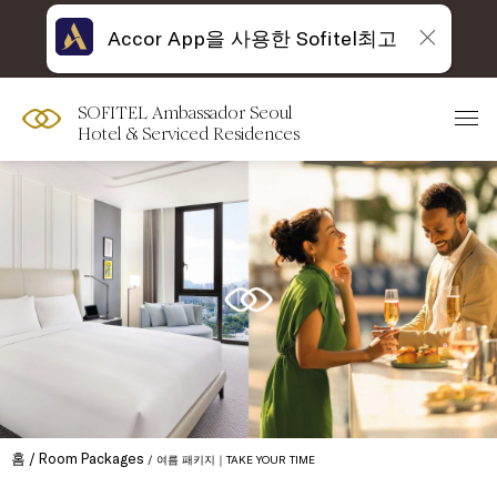
Accor App을 사용한 Sofitel최고
SOFITEL Ambassador Seoul
Hotel & Serviced Residences
홈
Room Packages
여름 패키지｜TAKE YOUR TIME