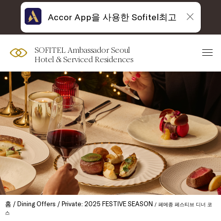
Accor App을 사용한 Sofitel최고
SOFITEL Ambassador Seoul
Hotel & Serviced Residences
홈
Dining Offers
Private: 2025 FESTIVE SEASON
페메종 페스티브 디너 코
스