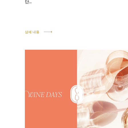
단...
상세 내용