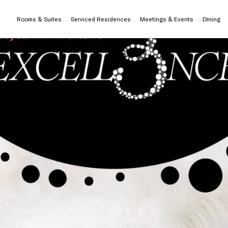
Rooms & Suites
Serviced Residences
Meetings & Events
Dining