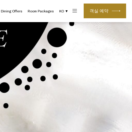
객실 예약
Dining Offers
Room Packages
KO ▼